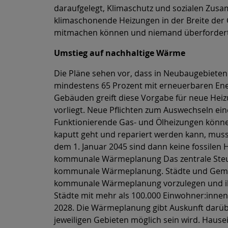
daraufgelegt, Klimaschutz und sozialen Zus
klimaschonende Heizungen in der Breite der G
mitmachen können und niemand überfordert w
Umstieg auf nachhaltige Wärme
Die Pläne sehen vor, dass in Neubaugebieten
mindestens 65 Prozent mit erneuerbaren En
Gebäuden greift diese Vorgabe für neue He
vorliegt. Neue Pflichten zum Auswechseln ei
Funktionierende Gas- und Ölheizungen könne
kaputt geht und repariert werden kann, muss
dem 1. Januar 2045 sind dann keine fossilen
kommunale Wärmeplanung Das zentrale Ste
kommunale Wärmeplanung. Städte und Gemei
kommunale Wärmeplanung vorzulegen und i
Städte mit mehr als 100.000 Einwohner:innen
2028. Die Wärmeplanung gibt Auskunft darüb
jeweiligen Gebieten möglich sein wird. Hau