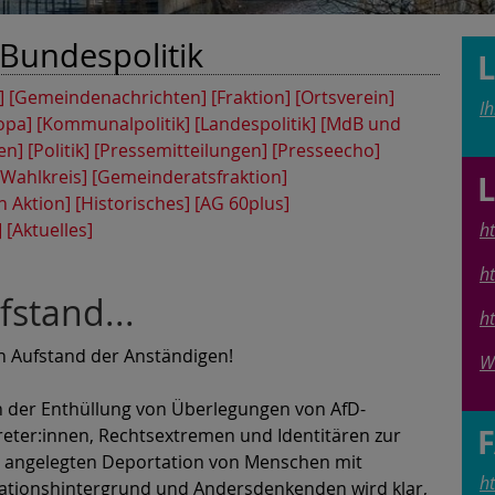
Bundespolitik
]
[Gemeindenachrichten]
[Fraktion]
[Ortsverein]
I
opa]
[Kommunalpolitik]
[Landespolitik]
[MdB und
en]
[Politik]
[Pressemitteilungen]
[Presseecho]
 Wahlkreis]
[Gemeinderatsfraktion]
n Aktion]
[Historisches]
[AG 60plus]
]
[Aktuelles]
h
h
stand...
h
n Aufstand der Anständigen!
W
 der Enthüllung von Überlegungen von AfD-
reter:innen, Rechtsextremen und Identitären zur
 angelegten Deportation von Menschen mit
h
ationshintergrund und Andersdenkenden wird klar,