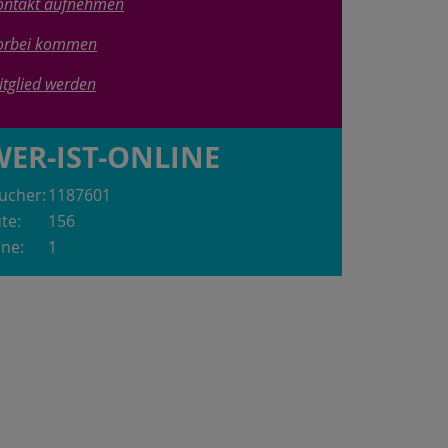
ontakt aufnehmen
orbei kommen
itglied werden
WER-IST-ONLINE
ucher:
1187601
te:
156
ine:
1