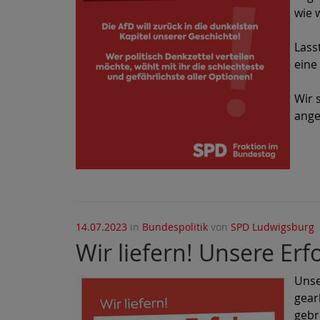
wie 
Lass
eine
Wir 
ange
14.07.2023
in
Bundespolitik
von
SPD Ludwigsburg
Wir liefern! Unsere Erf
Unse
gear
gebr