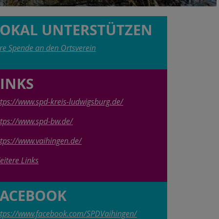
LOKAL UNTERSTÜTZEN
hre Spende an den Ortsverein
LINKS
ttps://www.spd-kreis-ludwigsburg.de/
ttps://www.spd-bw.de/
ttps://www.vaihingen.de/
eitere Links
FACEBOOK
ttps://www.facebook.com/SPDVaihingen/