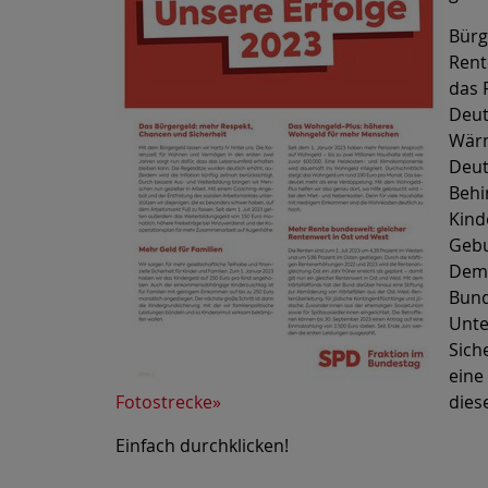
Bürg
Rent
das 
Deut
Wärm
Deut
Behi
Kind
Gebu
Demo
Bund
Unte
Sich
eine
Fotostrecke»
dies
Einfach durchklicken!