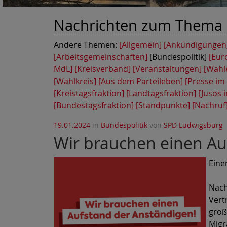
Nachrichten zum Thema
Andere Themen:
[Allgemein]
[Ankündigungen
[Arbeitsgemeinschaften]
[Bundespolitik]
[Eur
MdL]
[Kreisverband]
[Veranstaltungen]
[Wahl
[Wahlkreis]
[Aus dem Parteileben]
[Presse im
[Kreistagsfraktion]
[Landtagsfraktion]
[Jusos i
[Bundestagsfraktion]
[Standpunkte]
[Nachruf
19.01.2024
in
Bundespolitik
von
SPD Ludwigsburg
Wir brauchen einen Auf
Eine
Nach
Vert
groß
Migr