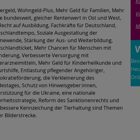
K
ergeld, Wohngeld-Plus, Mehr Geld für Familien, Mehr
V
e bundesweit, gleicher Rentenwert in Ost und West,
Recht auf Ausbildung, Fachkräfte für Deutschland,
M
schlandtempo, Soziale Ausgestaltung der
ewende, Stärkung der Aus- und Weiterbildung,
schlandticket, Mehr Chancen für Menschen mit
nderung, Verbesserte Versorgung mit
Bes
erarzneimitteln, Mehr Geld für Kinderheilkunde und
Heu
rtshilfe, Entlastung pflegender Angehöriger,
Onl
kratieförderung, die Verkleinerung des
estages, Schutz von Hinweisgeber:innen,
rstützung für die Ukraine, eine nationale
erheitsstrategie, Reform des Sanktionenrechts und
 bessere Kennzeichung der Tierhaltung sind Themen
er Bilderstrecke.