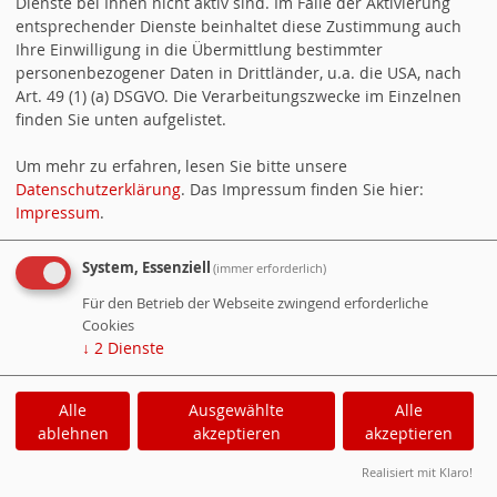
Dienste bei Ihnen nicht aktiv sind. Im Falle der Aktivierung
SPD Sersheim & SPD Vaihingen/Enz:
Nachruf Beate
entsprechender Dienste beinhaltet diese Zustimmung auch
Riedel
Ihre Einwilligung in die Übermittlung bestimmter
19.06.2014
personenbezogener Daten in Drittländer, u.a. die USA, nach
SPD Sersheim & SPD Vaihingen/Enz:
Erhard Meyer ist
Art. 49 (1) (a) DSGVO. Die Verarbeitungszwecke im Einzelnen
gestorben
finden Sie unten aufgelistet.
Alle Artikel im Bereich anzeigen:
Nachruf
.
Um mehr zu erfahren, lesen Sie bitte unsere
Datenschutzerklärung
. Das Impressum finden Sie hier:
Impressum
.
Aktuelles (47 Artikel)
28.07.2026
System, Essenziell
(immer erforderlich)
SPD Ludwigsburg:
Jahreskreiskonferenz 2026
Für den Betrieb der Webseite zwingend erforderliche
23.06.2026
Cookies
SPD Ludwigsburg:
Neue Landesspitze
↓
2
Dienste
22.04.2026
Hinweis auf Veranstaltung
Alle
Ausgewählte
Alle
18.08.2025
ablehnen
akzeptieren
akzeptieren
1. SPD-Sommergespräch 2025
12.07.2025
Realisiert mit Klaro!
Zwei SPD-Treffen zur Wohnungsnot im Raum