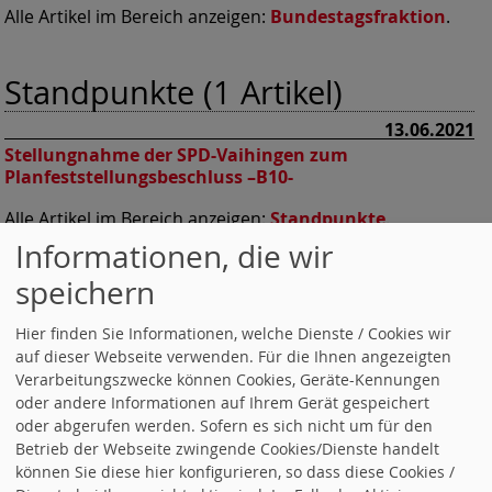
Alle Artikel im Bereich anzeigen:
Bundestagsfraktion
.
Standpunkte (1 Artikel)
13.06.2021
Stellungnahme der SPD-Vaihingen zum
Planfeststellungsbeschluss –B10-
Alle Artikel im Bereich anzeigen:
Standpunkte
.
Informationen, die wir
speichern
Nachruf (5 Artikel)
23.05.2018
Hier finden Sie Informationen, welche Dienste / Cookies wir
SPD Sersheim & SPD Vaihingen/Enz:
Nachruf
auf dieser Webseite verwenden. Für die Ihnen angezeigten
Verarbeitungszwecke können Cookies, Geräte-Kennungen
10.11.2015
oder andere Informationen auf Ihrem Gerät gespeichert
SPD Ludwigsburg:
Der Lotse ist von Bord gegangen
oder abgerufen werden. Sofern es sich nicht um für den
SPD Sersheim & SPD Vaihingen/Enz:
Der Lotse ist von
Betrieb der Webseite zwingende Cookies/Dienste handelt
Bord gegangen
können Sie diese hier konfigurieren, so dass diese Cookies /
30.05.2015