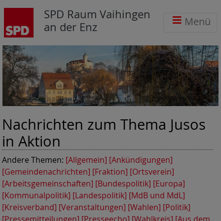
SPD Raum Vaihingen
Menü
an der Enz
Nachrichten zum Thema
Jusos
in Aktion
Andere Themen:
[Allgemein]
[Ankündigungen]
[Gemeindenachrichten]
[Fraktion]
[Ortsverein]
[Arbeitsgemeinschaften]
[Bundespolitik]
[Europa]
[Kommunalpolitik]
[Landespolitik]
[MdB und MdL]
[Kreisverband]
[Veranstaltungen]
[Wahlen]
[Politik]
[Pressemitteilungen]
[Presseecho]
[Wahlkreis]
[Aus dem