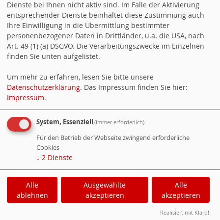
Dienste bei Ihnen nicht aktiv sind. Im Falle der Aktivierung
entsprechender Dienste beinhaltet diese Zustimmung auch
Ihre Einwilligung in die Übermittlung bestimmter
personenbezogener Daten in Drittländer, u.a. die USA, nach
Art. 49 (1) (a) DSGVO. Die Verarbeitungszwecke im Einzelnen
Kontakt aufnehmen
finden Sie unten aufgelistet.
Vorbei kommen
Um mehr zu erfahren, lesen Sie bitte unsere
Datenschutzerklärung
. Das Impressum finden Sie hier:
Mitglied werden
Impressum
.
System, Essenziell
(immer erforderlich)
WER-IST-ONLINE
Für den Betrieb der Webseite zwingend erforderliche
Besucher:
1187601
Cookies
↓
2
Dienste
Heute:
100
Online:
2
Alle
Ausgewählte
Alle
ablehnen
akzeptieren
akzeptieren
WebsoziCMS
Cookie-Manager
Realisiert mit Klaro!
Datenschutzerklärung
Impressum