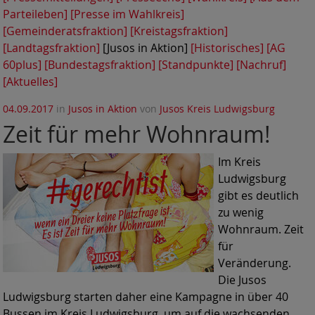
Parteileben]
[Presse im Wahlkreis]
[Gemeinderatsfraktion]
[Kreistagsfraktion]
[Landtagsfraktion]
[Jusos in Aktion]
[Historisches]
[AG
60plus]
[Bundestagsfraktion]
[Standpunkte]
[Nachruf]
[Aktuelles]
04.09.2017
in
Jusos in Aktion
von
Jusos Kreis Ludwigsburg
Zeit für mehr Wohnraum!
Im Kreis
Ludwigsburg
gibt es deutlich
zu wenig
Wohnraum. Zeit
für
Veränderung.
Die Jusos
Ludwigsburg starten daher eine Kampagne in über 40
Bussen im Kreis Ludwigsburg, um auf die wachsenden